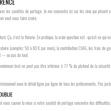
ÉRENCE
arer les sociétés de portage. Je me concentre ici sur les cinq qui pèsent v
n veut vous faire croire.
ré. Ça, c’est la théorie. En pratique, la vraie question est : qu’est-ce qui e
gatoire (comptez 50 à 80 € par mois), la contribution CVAE, les frais de ge
t — ou pas du tout.
 minimum brut ne peut pas être inférieur à 77 % du plafond de la sécurité 
isionnel avec le détail ligne par ligne de tous les prélèvements. Pas just
OUBLIE
eut vous sauver la mise si votre société de portage rencontre des difficultés.