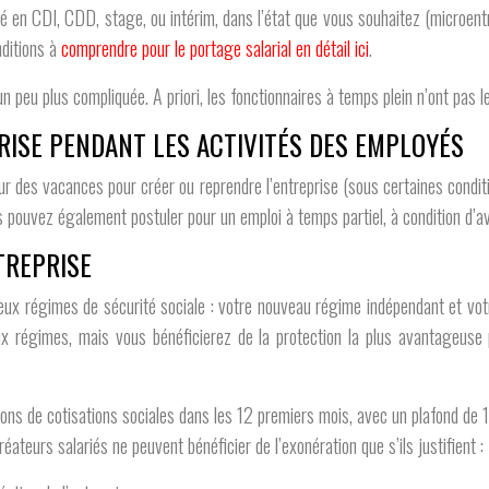
 en CDI, CDD, stage, ou intérim, dans l’état que vous souhaitez (microentrep
nditions à
comprendre pour le portage salarial en détail ici
.
 un peu plus compliquée. A priori, les fonctionnaires à temps plein n’ont pas 
RISE PENDANT LES ACTIVITÉS DES EMPLOYÉS
r des vacances pour créer ou reprendre l’entreprise (sous certaines condi
ous pouvez également postuler pour un emploi à temps partiel, à condition d
TREPRISE
à deux régimes de sécurité sociale : votre nouveau régime indépendant et vot
ux régimes, mais vous bénéficierez de la protection la plus avantageus
érations de cotisations sociales dans les 12 premiers mois, avec un plafo
éateurs salariés ne peuvent bénéficier de l’exonération que s’ils justifient :