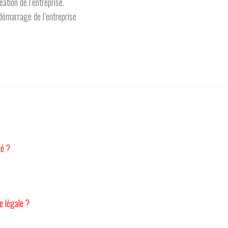
ation de l’entreprise.
 démarrage de l’entreprise
té ?
e légale ?